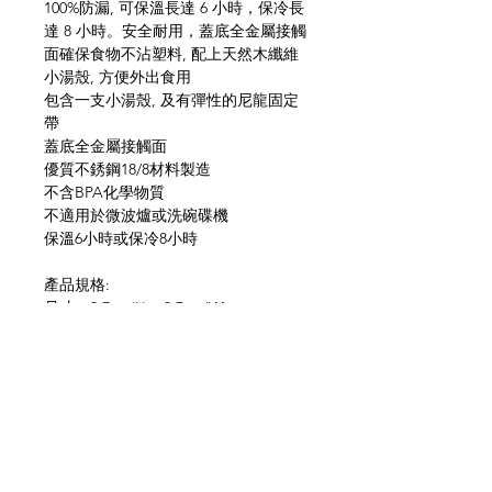
100%防漏, 可保溫長達 6 小時，保冷長
達 8 小時。安全耐用，蓋底全金屬接觸
面確保食物不沾塑料, 配上天然木纖維
小湯殼, 方便外出食用
包含一支小湯殼, 及有彈性的尼龍固定
帶
蓋底全金屬接觸面
優質不銹鋼18/8材料製造
不含BPA化學物質
不適用於微波爐或洗碗碟機
保溫6小時或保冷8小時
產品規格:
尺寸：8.7cm(L) x 8.7cm(W) x
15.5cm(H)
容量：400ml / 13.5 fl oz
重量：350g
橙色 / 海洋藍 / 橄欖綠 三色可選
網上商店
常見問題