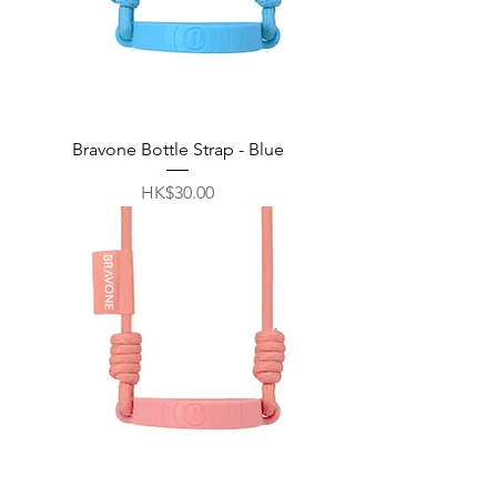
Bravone Bottle Strap - Blue
價格
HK$30.00