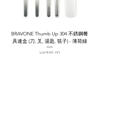
BRAVONE Thumb Up 304 不銹鋼餐
具連盒 (刀, 叉, 湯匙, 筷子) - 薄荷綠
價格
HK$85.00