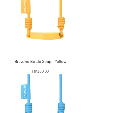
Bravone Bottle Strap - Yellow
價格
HK$30.00