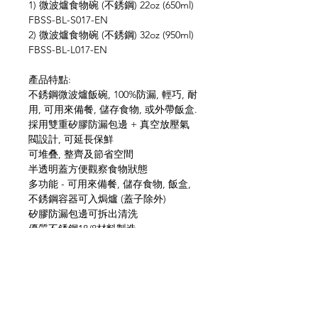
1) 微波爐食物碗 (不銹鋼) 22oz (650ml)
FBSS-BL-S017-EN
2) 微波爐食物碗 (不銹鋼) 32oz (950ml)
FBSS-BL-L017-EN
產品特點:
不銹鋼微波爐飯碗, 100%防漏, 輕巧, 耐
用, 可用來備餐, 儲存食物, 或外帶飯盒.
採用雙重矽膠防漏包邊 + 真空放壓氣
閥設計, 可延長保鮮
可堆叠, 整齊及節省空間
半透明蓋方便觀察食物狀態
多功能 - 可用來備餐, 儲存食物, 飯盒,
不銹鋼容器可入焗爐 (蓋子除外)
矽膠防漏包邊可拆出清洗
優質不銹鋼18/8材料製造
不含BPA化學物質
適用於焗爐和洗碗碟機 (蓋子除外) / 微
波爐和冰格
一套兩款 : 650ml / 950ml