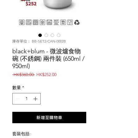
庫存單位： BB-SET2-CAN-00028
black+blum - 微波爐食物
碗 (不銹鋼) 兩件裝 (650ml /
950ml)
一
促
 HK$360.00 
HK$252.00
般
銷
價
價
數量
*
格
格
新增至購物車
套裝包括: