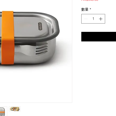
格
數量
*