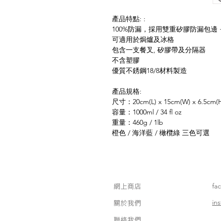
產品特點: :
100%防漏，採用雙重矽膠防漏包邊 
可適用於焗爐及冰格
包含一支餐叉, 矽膠帶及分隔器
不含塑膠
優質不銹鋼18/8材料製造
產品規格:
尺寸：20cm(L) x 15cm(W) x 6.5cm(
容量：1000ml / 34 fl oz
重量：460g / 1lb
橙色 / 海洋藍 / 橄欖綠 三色可選
網上商店
fa
in
關於我們
聯絡我們