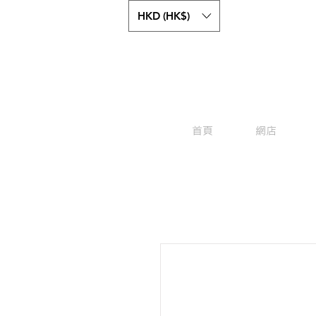
HKD (HK$)
首頁
網店