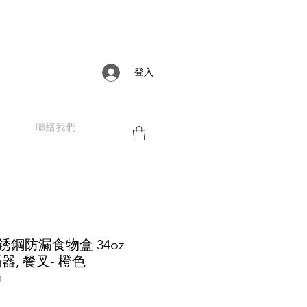
登入
聯絡我們
 不銹鋼防漏食物盒 34oz
分隔器, 餐叉- 橙色
3