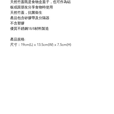
天然竹蓋既是食物盒蓋子，也可作為砧
板或跟朋友分享食物時使用
天然竹蓋，抗菌衞生
產品包含矽膠帶及分隔器
不含塑膠
優質不銹鋼18/8材料製造
產品規格:
尺寸：19cm(L) x 13.5cm(W) x 7.5cm(H)
容量：1250ml / 42 fl oz
重量：430g / 0.95lb
橙色 / 海洋藍 / 橄欖綠 三色可選
網上商店
常見問題
關於我們
送貨及退貨
聯絡我們
私隱政策
銷售地點
facebook