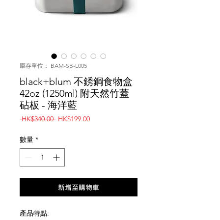
庫存單位： BAM-SB-L005
black+blum 不銹鋼食物盒
42oz (1250ml) 附天然竹蓋
砧板 - 海洋藍
一
促
 HK$340.00 
HK$199.00
般
銷
價
價
數量
*
格
格
新增至購物車
產品特點: