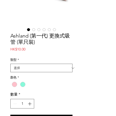
Ashland (第一代) 更換式吸
管 (單只裝)
價
HK$10.00
格
類型
*
顏色
*
數量
*