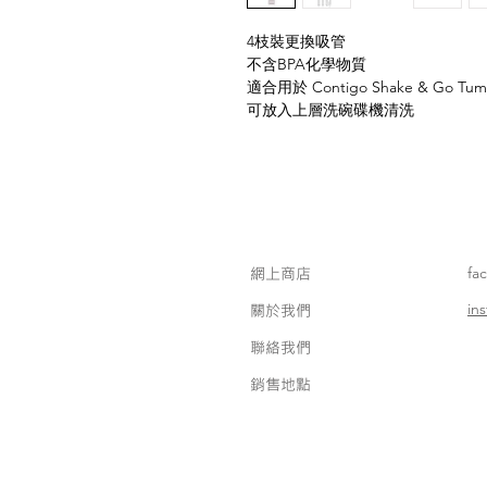
4枝裝更換吸管
不含BPA化學物質
適合用於 Contigo Shake & Go Tumble
可放入上層洗碗碟機清洗
網上商店
fa
in
關於我們
聯絡我們
銷售地點