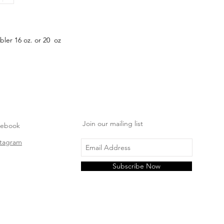
r 16 oz. or 20 oz
Join our mailing list
cebook
stagram
Subscribe Now