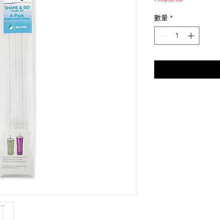
格
數量
*