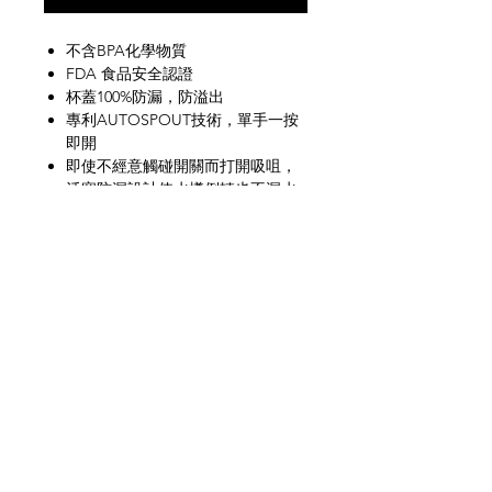
不含BPA化學物質
FDA 食品安全認證
杯蓋100%防漏，防溢出
專利AUTOSPOUT技術，單手一按
即開
即使不經意觸碰開關而打開吸咀，
活塞防漏設計使水樽倒轉也不漏水
吸咀上有保護外殼, 保持吸咀清潔
方便及適合用於運動及戶外環境
網上商店
常見問題
關於我們
送貨及退貨
聯絡我們
私隱政策
銷售地點
facebook
instagram