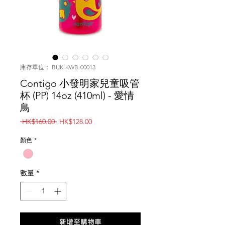
庫存單位： BUK-KWB-00013
Contigo 小發明家兒童吸管
杯 (PP) 14oz (410ml) - 愛情
鳥
一
促
 HK$160.00 
HK$128.00
般
銷
價
價
顏色
*
格
格
數量
*
新增至購物車