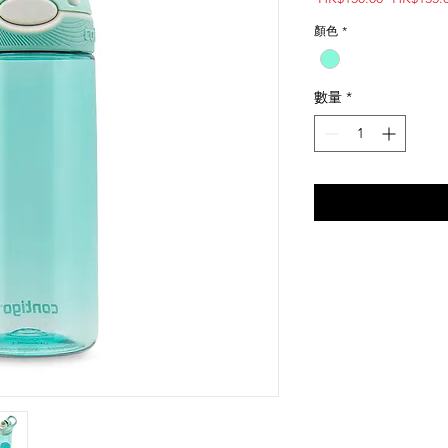
般
價
顏色
*
格
數量
*