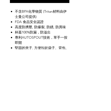
不含BPA化學物質 (Tritan材料由伊
士曼公司提供)
FDA 食品安全認證
高度防擠壓, 防爆裂, 防銹, 防異味
杯蓋100%防漏，防溢出
專利AUTOSPOUT技術，單手一按
即開
堅固的夾子, 方便扣於袋子、背包、
單車上
吸咀上有保護外殼, 保持吸咀清潔
方便及適合用於運動及戶外環境
網上商店
常見問題
關於我們
送貨及退貨
聯絡我們
私隱政策
銷售地點