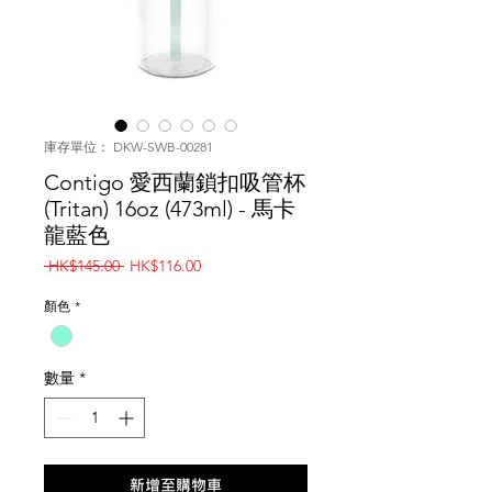
庫存單位： DKW-SWB-00281
Contigo 愛西蘭鎖扣吸管杯
(Tritan) 16oz (473ml) - 馬卡
龍藍色
一
促
 HK$145.00 
HK$116.00
般
銷
價
價
顏色
*
格
格
數量
*
新增至購物車