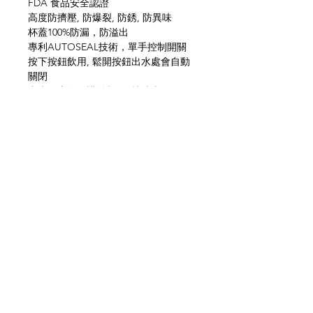
FDA 食品安全認證
高度防擠壓, 防爆裂, 防銹, 防異味
杯蓋100%防漏，防溢出
專利AUTOSEAL技術，單手控制開關
按下按鈕飲用, 鬆開按鈕出水處會自動
關閉
出水口上有保護外殼, 保持清潔
方便及適合用於運動及戶外環境
網上商店
常見問題
關於我們
送貨及退貨
聯絡我們
私隱政策
銷售地點
facebook
instagram
© All Copyright © Reserved by Gourmet