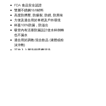
FDA 食品安全認證
雙層不銹鋼18/8材料
高度防擠壓, 防爆裂, 防銹, 防異味
方便及適合用於車裡及戶外環境
杯蓋100%防漏，防溢出
吸管內有活塞防漏設計使水杯倒轉
也不漏水
適合用於調教/混合飲品 (液體或粉
沫沖劑)
可放入上層洗碗碟機清洗
防倒汗水及保冷
儲存攝氏12C 以下冷水可保冷14小
時
網上商店
常見問題
關於我們
送貨及退貨
聯絡我們
私隱政策
銷售地點