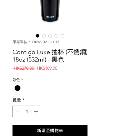
庫存單位： DKW-TMG-00131
Contigo Luxe 搖杯 (不銹鋼)
18oz (532ml) - 黑色
一
促
 HK$270.00 
HK$189.00
般
銷
價
價
顏色
*
格
格
數量
*
新增至購物車