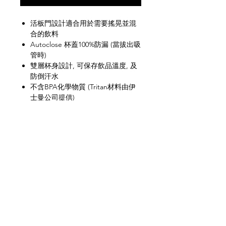
活板門設計適合用於需要搖晃並混
合的飲料
Autoclose 杯蓋100%防漏 (當拔出吸
管時)
雙層杯身設計, 可保存飲品溫度, 及
防倒汗水
不含BPA化學物質 (Tritan材料由伊
士曼公司提供)
FDA 食品安全認證
高度防擠壓, 防爆裂, 防銹, 防異味
可放入上層洗碗碟機清洗
網上商店
常見問題
關於我們
送貨及退貨
聯絡我們
私隱政策
銷售地點