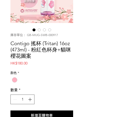
庫存單位： GB-MUG-SWB-000917
Contigo 搖杯 (Tritan) 16oz
(473ml) - 粉紅色杯身+貓咪
櫻花圖案
價
HK$180.00
格
顏色
*
數量
*
新增至購物車