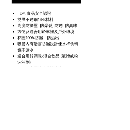
FDA 食品安全認證
雙層不銹鋼18/8材料
高度防擠壓, 防爆裂, 防銹, 防異味
方便及適合用於車裡及戶外環境
杯蓋100%防漏，防溢出
吸管內有活塞防漏設計使水杯倒轉
也不漏水
適合用於調教/混合飲品 (液體或粉
沫沖劑)
可放入上層洗碗碟機清洗
防倒汗水及保冷
儲存攝氏12C 以下冷水可保冷10小
時
網上商店
常見問題
關於我們
送貨及退貨
聯絡我們
私隱政策