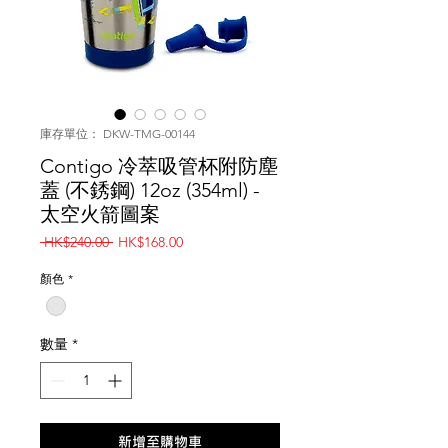
庫存單位： DKW-TMG-00144
Contigo 冷萃吸管杯附防塵
蓋 (不銹鋼) 12oz (354ml) -
太空火箭圖案
一
促
 HK$240.00 
HK$168.00
般
銷
價
價
顏色
*
格
格
數量
*
新增至購物車