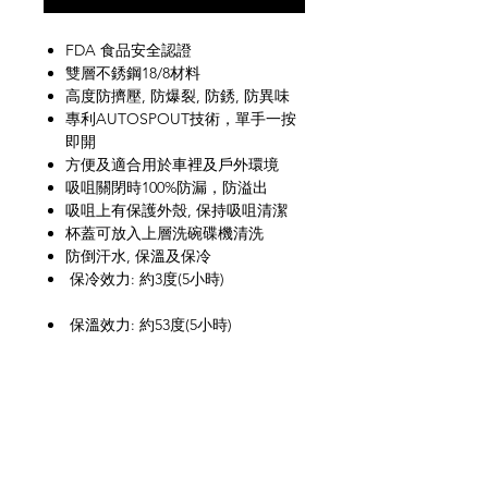
FDA 食品安全認證
雙層不銹鋼18/8材料
高度防擠壓, 防爆裂, 防銹, 防異味
專利AUTOSPOUT技術，單手一按
即開
方便及適合用於車裡及戶外環境
吸咀關閉時100%防漏，防溢出
吸咀上有保護外殼, 保持吸咀清潔
杯蓋可放入上層洗碗碟機清洗
防倒汗水, 保溫及保冷
保冷效力: 約3度(5小時)
保溫效力: 約53度(5小時)
**保溫/保冷效果是指在室溫25度左
右
建議使用50度 或以下水溫