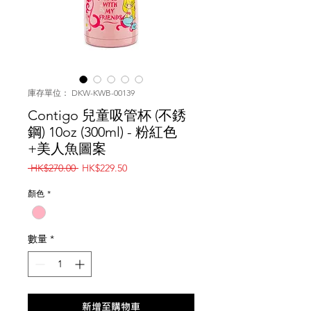
庫存單位： DKW-KWB-00139
Contigo 兒童吸管杯 (不銹
鋼) 10oz (300ml) - 粉紅色
+美人魚圖案
一
促
 HK$270.00 
HK$229.50
般
銷
價
價
顏色
*
格
格
數量
*
新增至購物車