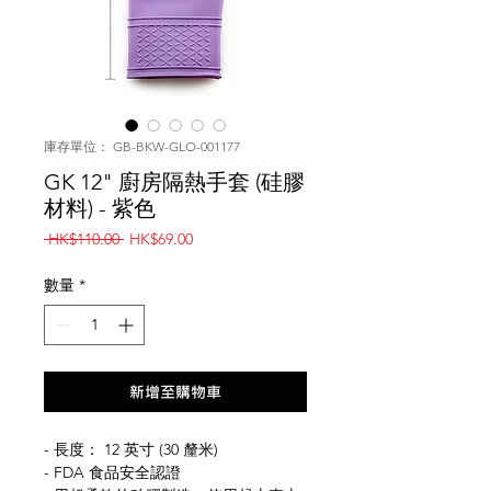
庫存單位： GB-BKW-GLO-001177
GK 12" 廚房隔熱手套 (硅膠
材料) - 紫色
一
促
 HK$110.00 
HK$69.00
般
銷
價
價
數量
*
格
格
新增至購物車
- 長度： 12 英寸 (30 釐米)
- FDA 食品安全認證