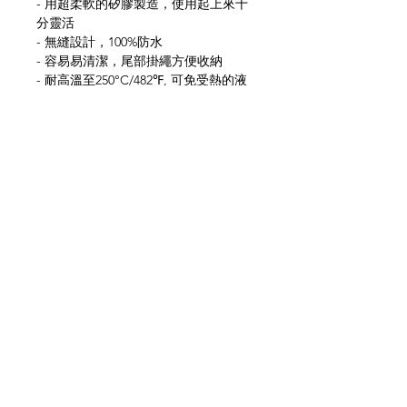
- 用超柔軟的矽膠製造，使用起上來十
分靈活
- 無縫設計，100%防水
- 容易易清潔，尾部掛繩方便收納
- 耐高溫至250°C/482℉, 可免受熱的液
體、 蒸氣濺傷
網上商店
常見問題
關於我們
送貨及退貨
聯絡我們
私隱政策
銷售地點
facebook
instagram
© All Copyright © Reserved by Gourmet
Kitchen (Gloxis Development Ltd.)
1999 -