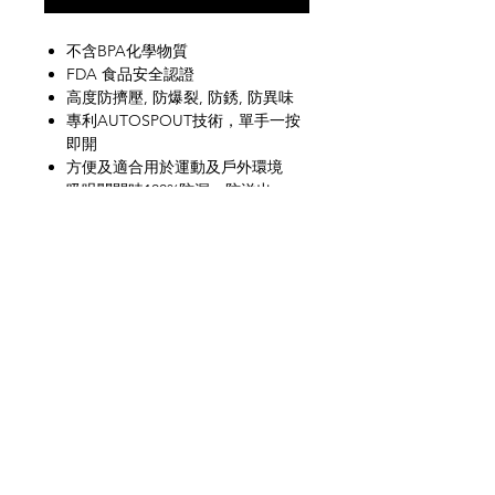
不含BPA化學物質
FDA 食品安全認證
高度防擠壓, 防爆裂, 防銹, 防異味
專利AUTOSPOUT技術，單手一按
即開
方便及適合用於運動及戶外環境
吸咀關閉時100%防漏，防溢出
吸咀上有保護外殼, 保持吸咀清潔
杯蓋可放入上層洗碗碟機清洗
網上商店
常見問題
關於我們
送貨及退貨
聯絡我們
私隱政策
銷售地點
facebook
instagram