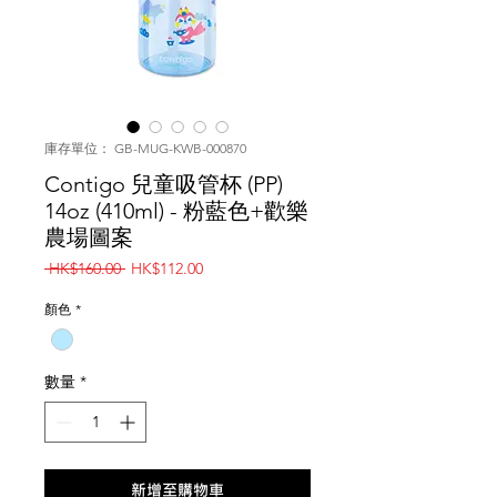
庫存單位： GB-MUG-KWB-000870
Contigo 兒童吸管杯 (PP)
14oz (410ml) - 粉藍色+歡樂
農場圖案
一
促
 HK$160.00 
HK$112.00
般
銷
價
價
顏色
*
格
格
數量
*
新增至購物車