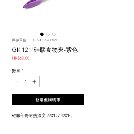
庫存單位： TGD-TON-00021
GK 12""硅膠食物夾-紫色
價
HK$60.00
格
數量
*
新增至購物車
硅膠部份耐熱溫度 220℃ / 420℉。
網上商店
常見問題