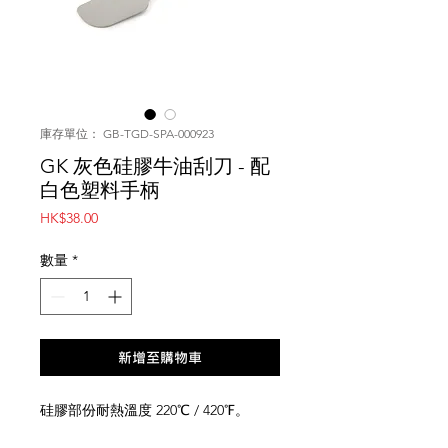
庫存單位： GB-TGD-SPA-000923
GK 灰色硅膠牛油刮刀 - 配
白色塑料手柄
價
HK$38.00
格
數量
*
新增至購物車
硅膠部份耐熱溫度 220℃ / 420℉。