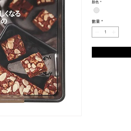
顏色
*
數量
*