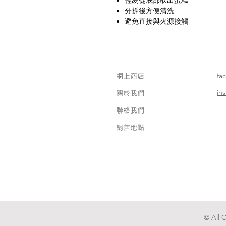
輕易從底部取出蛋糕
分拆後方便清洗
避免直接與火源接觸
網上商店
fa
in
關於我們
聯絡我們
銷售地點
© All 