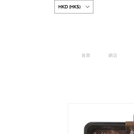
HKD (HK$)
首頁
網店