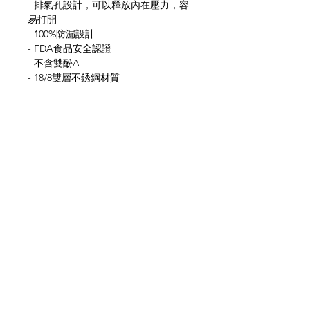
- 排氣孔設計，可以釋放內在壓力，容
易打開
- 100%防漏設計
- FDA食品安全認證
- 不含雙酚A
- 18/8雙層不銹鋼材質
- 杯蓋可放入洗碗碟上層，杯身請用手
洗
網上商店
常見問題
關於我們
送貨及退貨
聯絡我們
私隱政策
銷售地點
facebook
instagram
© All Copyright © Reserved by Gourmet