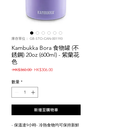
庫存單位： GB-STO-CAN-001193
Kambukka Bora 食物罐 (不
銹鋼) 20oz (600ml) - 紫蘭花
色
一
促
 HK$360.00 
HK$306.00
般
銷
價
價
數量
*
格
格
新增至購物車
- 保溫達9小時- 冷熱食物均可保持新鮮