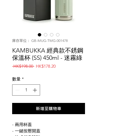
庫存單位： GB-MUG-TMG-001478
KAMBUKKA 經典款不銹鋼
保溫杯 (SS) 450ml - 迷霧綠
一
促
 HK$198.00 
HK$178.20
般
銷
價
價
數量
*
格
格
新增至購物車
- 兩用杯蓋
- 一鍵按壓開蓋