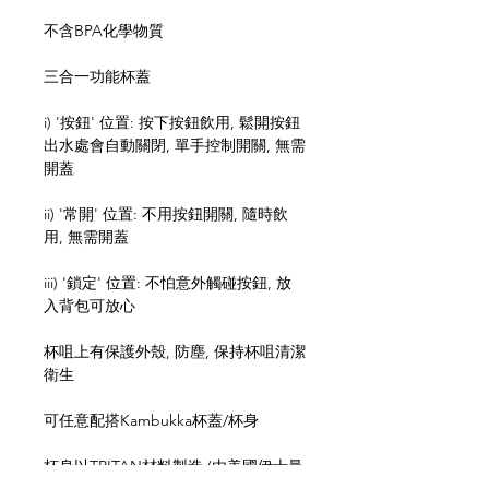
不含BPA化學物質
三合一功能杯蓋
i) '按鈕' 位置: 按下按鈕飲用, 鬆開按鈕
出水處會自動關閉, 單手控制開關, 無需
開蓋
ii) '常開' 位置: 不用按鈕開關, 隨時飲
用, 無需開蓋
iii) '鎖定' 位置: 不怕意外觸碰按鈕, 放
入背包可放心
杯咀上有保護外殼, 防塵, 保持杯咀清潔
衛生
可任意配搭Kambukka杯蓋/杯身
杯身以TRITAN材料製造 (由美國伊士曼