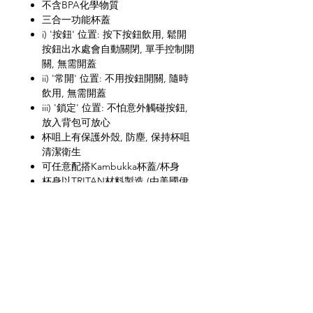
不含BPA化學物質
三合一功能杯蓋
i) '按鈕' 位置: 按下按鈕飲用, 鬆開
按鈕出水處會自動關閉, 單手控制開
關, 無需開蓋
ii) '常開' 位置: 不用按鈕開關, 隨時
飲用, 無需開蓋
iii) '鎖定' 位置: 不怕意外觸碰按鈕,
放入背包可放心
杯咀上有保護外殼, 防塵, 保持杯咀
清潔衛生
可任意配搭Kambukka杯蓋/杯身
杯身以TRITAN材料製造 (由美國伊
士曼公司提供)
高度防擠壓, 防爆裂, 防銹, 防異味
Snapclean® 設計, 清潔零死角
可放入上層洗碗碟機清洗
網上商店
常見問題
關於我們
送貨及退貨