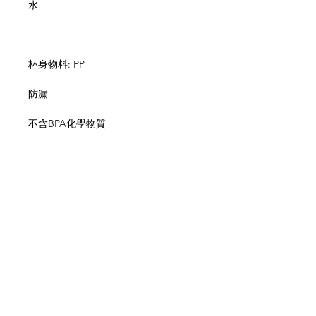
水
杯身物料: PP
防漏
不含BPA化學物質
FDA 食品安全認證
適合3歲以上
網上商店
常見問題
關於我們
送貨及退貨
聯絡我們
私隱政策
銷售地點