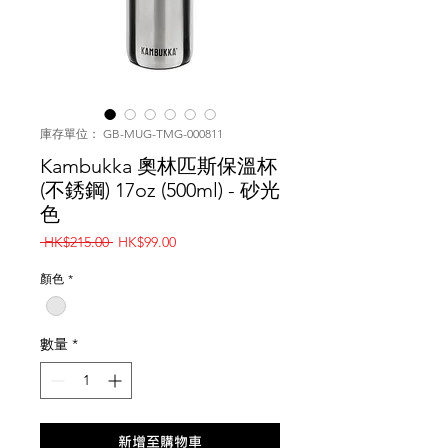
庫存單位： GB-MUG-TMG-000811
Kambukka 奧林匹斯保溫杯
(不銹鋼) 17oz (500ml) - 砂光
色
一
促
 HK$215.00 
HK$99.00
般
銷
價
價
顏色
*
格
格
數量
*
新增至購物車