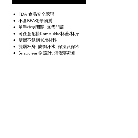
FDA 食品安全認證
不含BPA化學物質
單手控制開關, 無需開蓋
可任意配搭Kambukka杯蓋/杯身
雙層不銹鋼18/8材料
雙層杯身, 防倒汗水, 保溫及保冷
Snapclean® 設計, 清潔零死角
杯蓋可放入上層洗碗碟機清洗
保溫 / 保冷效力: 攝氏50度以上(10
小時), 攝氏12C 以下(20小時)
網上商店
常見問題
關於我們
送貨及退貨
聯絡我們
私隱政策
銷售地點
facebook