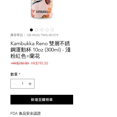
庫存單位： GB-MUG-TMG-001219
Kambukka Reno 雙層不銹
鋼運動杯 10oz (300ml) - 淺
粉紅色+蘭花
一
促
 HK$230.00 
HK$195.50
般
銷
價
價
數量
*
格
格
新增至購物車
FDA 食品安全認證