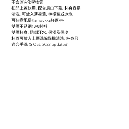
不含BPA化學物質
扭開上蓋飲用, 配合廣口下蓋, 杯身容易
清洗, 可放入薄荷葉, 檸檬葉或冰塊
可任意配搭Kambukka杯蓋/杯
雙層不銹鋼18/8材料
雙層杯身, 防倒汗水, 保溫及保冷
杯蓋可放入上層洗碗碟機清洗, 杯身只
適合手洗 (5 Oct, 2022 updated)
保溫 / 保冷效力: 攝氏50度以上(5小時),
攝氏13C 以下(9小時)
網上商店
常見問題
關於我們
送貨及退貨
聯絡我們
私隱政策
銷售地點
facebook
instagram