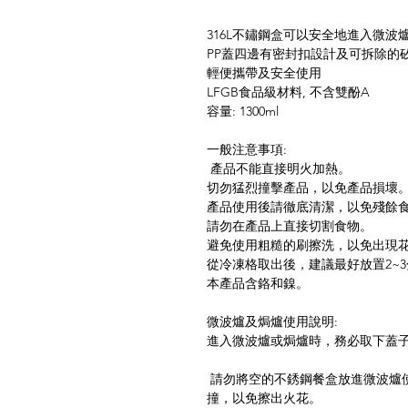
316L不鏽鋼盒可以安全地進入微波
PP蓋四邊有密封扣設計及可拆除的
輕便攜帶及安全使用
LFGB食品級材料
容量: 1300ml
一般注意事
產品不能直接明
切勿猛烈撞擊產品，以免產品損壞
產品使用後請徹底清潔，以免殘餘
請勿在產品上直接切割
避免使用粗糙的刷擦洗，以免出現
從冷凍格取出後，建議最好放置2~
本產品含鉻和鎳。
微波爐及焗爐使用
進入微波爐或焗爐時，務必取下蓋
請勿將空的不銹鋼餐盒放進微波爐
撞，以免擦出火花。