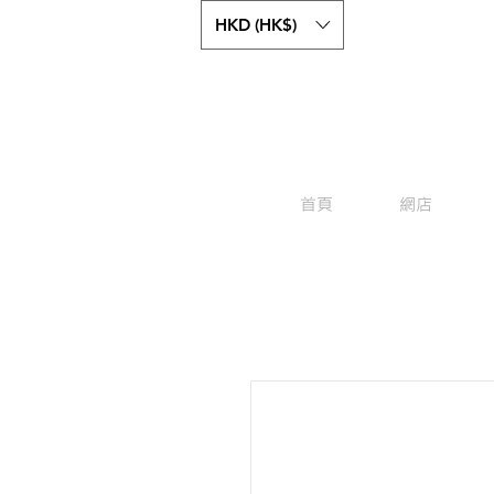
HKD (HK$)
首頁
網店