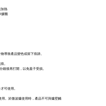
爐加熱
矽膠圈
, 不含雙酚A
項:
火加熱。
。
食物導致產品變色或留下痕跡。
食物。
花痕。
3分鐘後再打開，以免蓋子受損。
說明:
子才可使用。
使用。於微波爐使用時，產品不可與爐壁觸