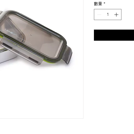
價
數量
*
格