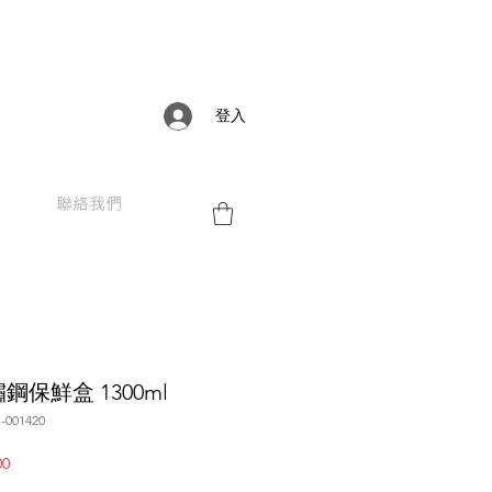
登入
聯絡我們
鋼保鮮盒 1300ml
001420
促
00
銷