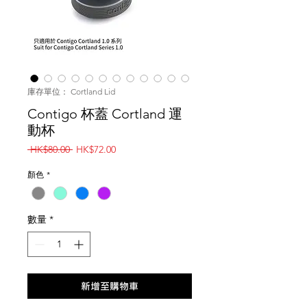
庫存單位： Cortland Lid
Contigo 杯蓋 Cortland 運
動杯
一
促
 HK$80.00 
HK$72.00
般
銷
價
價
顏色
*
格
格
數量
*
新增至購物車