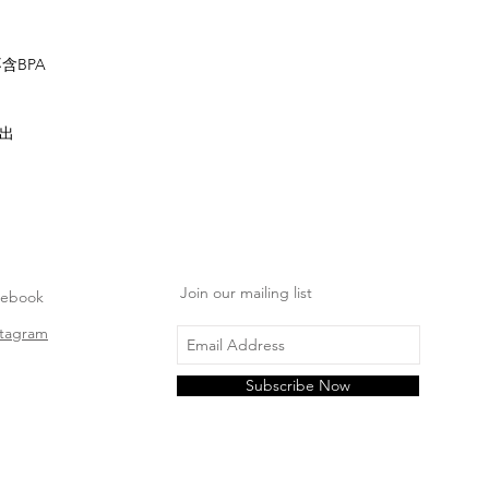
含BPA
出
Join our mailing list
cebook
stagram
Subscribe Now