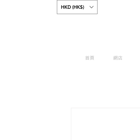
HKD (HK$)
首頁
網店