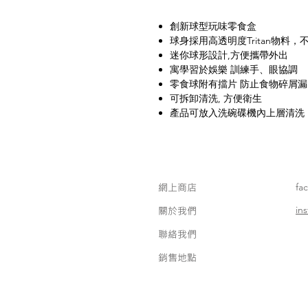
創新球型玩味零食盒
球身採用高透明度Tritan物料，不
迷你球形設計,方便攜帶外出
寓學習於娛樂 訓練手、眼協調
零食球附有擋片 防止食物碎屑漏
可拆卸清洗, 方便衛生
產品可放入洗碗碟機內上層清洗
網上商店
fa
in
關於我們
聯絡我們
銷售地點