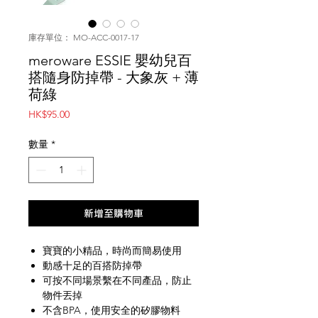
庫存單位： MO-ACC-0017-17
meroware ESSIE 嬰幼兒百
搭隨身防掉帶 - 大象灰 + 薄
荷綠
價
HK$95.00
格
數量
*
新增至購物車
寶寶的小精品，時尚而簡易使用
動感十足的百搭防掉帶
可按不同場景繫在不同產品，防止
物件丟掉
不含BPA，使用安全的矽膠物料