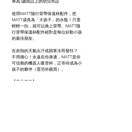
專為3歲或以上的幼兒而設
使用MATT隨行背帶保溫杯配件，把
MATT成長為「大孩子」的水瓶！只需
輕輕一扣，就可以換上背帶。MATT隨
行背帶保溫杯配件絕對是每位好動小孩
的最佳朋友。
在炎熱的天氣出汗或因寒冷而發抖？
不用擔心！永遠在你身邊，MATT是你
可信賴的機器人吸管杯，正等待成為小
孩子的夥伴（需另外購買）。
【商品規格】
材質： PP、聚酯纖維
【溫馨提示】
- 小孩需在成人監督下使用
網上商店
常見問題