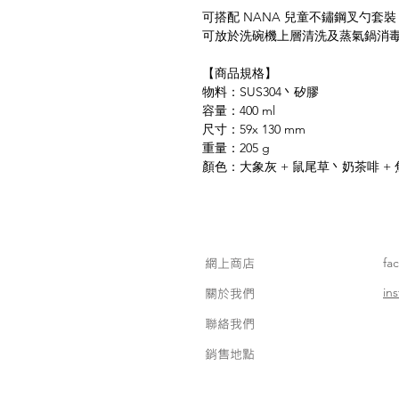
可搭配 NANA 兒童不鏽鋼叉勺套裝 
可放於洗碗機上層清洗及蒸氣鍋消
【商品規格】
物料：SUS304丶矽膠
容量：400 ml
尺寸：59x 130 mm
重量：205 g
顏色：大象灰 + 鼠尾草丶奶茶啡 + 
網上商店
fa
in
關於我們
聯絡我們
銷售地點