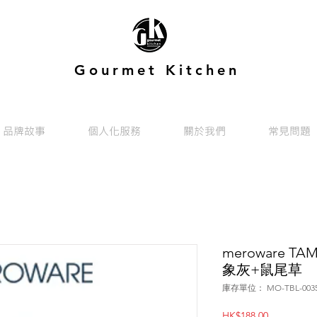
Gourmet Kitchen
品牌故事
個人化服務
關於我們
常見問題
meroware T
象灰+鼠尾草
庫存單位： MO-TBL-0035
價
HK$188.00