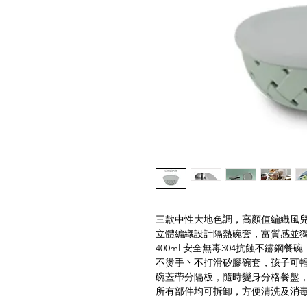
三款中性大地色調，高顏值編織風
立體編織設計隔熱碗套，富質感並
400ml 安全無毒304抗蝕不鏽鋼
不燙手丶不打滑矽膠碗套，孩子可
碗蓋帶分隔板，隨時變身分格餐盤
所有部件均可拆卸，方便清洗及消