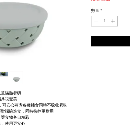
格
數量
*
兒童隔熱餐碗
獨具視覺美
餐碗，可安心蒸煮各種輔食同時不吸收異味
輕鬆端碗進食，同時抗摔更耐用
，讓食物各自精彩
毒，使用更安心