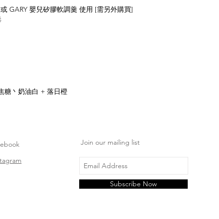
或 GARY 嬰兒矽膠軟調羹 使用 [需另外購買]
毒
焦糖丶奶油白 + 落日橙
Join our mailing list
cebook
stagram
Subscribe Now