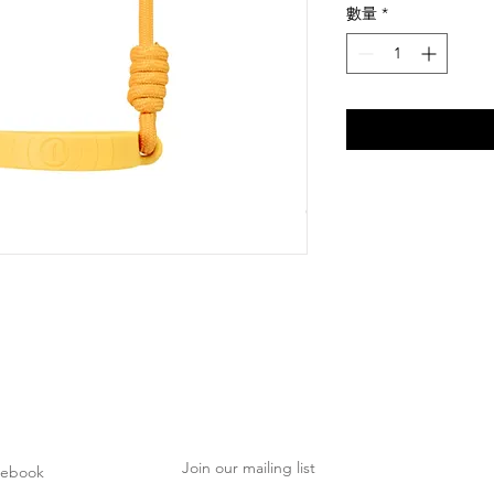
數量
*
Join our mailing list
cebook